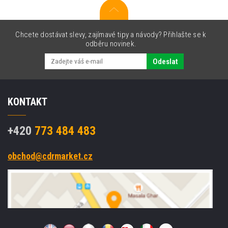
Chcete dostávat slevy, zajímavé tipy a návody? Přihlašte se k
odběru novinek.
Odeslat
KONTAKT
+420
773 484 483
obchod@cdrmarket.cz