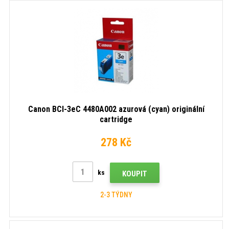
Canon BCI-3eC 4480A002 azurová (cyan) originální
cartridge
278 Kč
ks
KOUPIT
2-3 TÝDNY