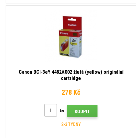
Canon BCI-3eY 4482A002 žlutá (yellow) originální
cartridge
278 Kč
ks
KOUPIT
2-3 TÝDNY