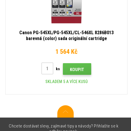
Canon PG-545XL/PG-545XL/CL-546XL 8286B013
barevná (color) sada originální cartridge
1 564 Kč
ks
KOUPIT
SKLADEM 5 A VÍCE KUSŮ
Chcete dostávat slevy, zajímavé tipy a návody? Přihlašte se k