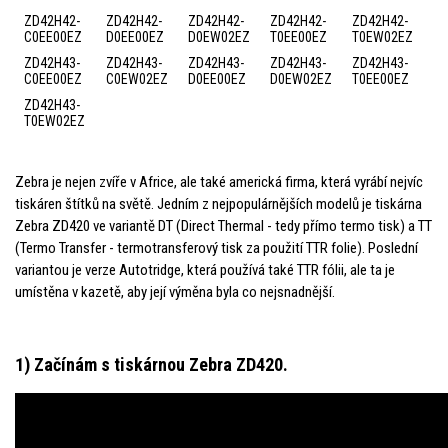
ZD42H42-
ZD42H42-
ZD42H42-
ZD42H42-
ZD42H42-
C0EE00EZ
D0EE00EZ
D0EW02EZ
T0EE00EZ
T0EW02EZ
ZD42H43-
ZD42H43-
ZD42H43-
ZD42H43-
ZD42H43-
C0EE00EZ
C0EW02EZ
D0EE00EZ
D0EW02EZ
T0EE00EZ
ZD42H43-
T0EW02EZ
Zebra je nejen zvíře v Africe, ale také americká firma, která vyrábí nejvíc
tiskáren štítků na světě. Jedním z nejpopulárnějších modelů je tiskárna
Zebra ZD420 ve variantě DT (Direct Thermal - tedy přímo termo tisk) a TT
(Termo Transfer - termotransferový tisk za použití TTR folie). Poslední
variantou je verze Autotridge, která používá také TTR fólii, ale ta je
umístěna v kazetě, aby její výměna byla co nejsnadnější.
1) Začínám s tiskárnou Zebra ZD420.