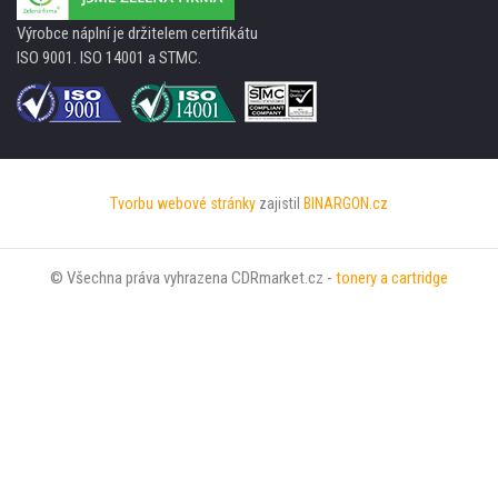
Výrobce náplní je držitelem certifikátu
ISO 9001. ISO 14001 a STMC.
Tvorbu webové stránky
zajistil
BINARGON.cz
© Všechna práva vyhrazena CDRmarket.cz -
tonery a cartridge