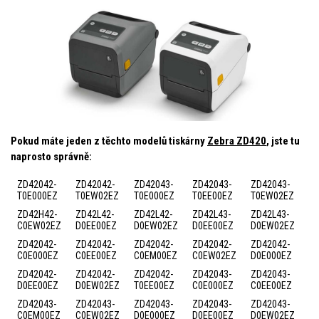
Pokud máte jeden z těchto modelů tiskárny
Zebra ZD420
, jste tu
naprosto správně:
ZD42042-
ZD42042-
ZD42043-
ZD42043-
ZD42043-
T0E000EZ
T0EW02EZ
T0E000EZ
T0EE00EZ
T0EW02EZ
ZD42H42-
ZD42L42-
ZD42L42-
ZD42L43-
ZD42L43-
C0EW02EZ
D0EE00EZ
D0EW02EZ
D0EE00EZ
D0EW02EZ
ZD42042-
ZD42042-
ZD42042-
ZD42042-
ZD42042-
C0E000EZ
C0EE00EZ
C0EM00EZ
C0EW02EZ
D0E000EZ
ZD42042-
ZD42042-
ZD42042-
ZD42043-
ZD42043-
D0EE00EZ
D0EW02EZ
T0EE00EZ
C0E000EZ
C0EE00EZ
ZD42043-
ZD42043-
ZD42043-
ZD42043-
ZD42043-
C0EM00EZ
C0EW02EZ
D0E000EZ
D0EE00EZ
D0EW02EZ