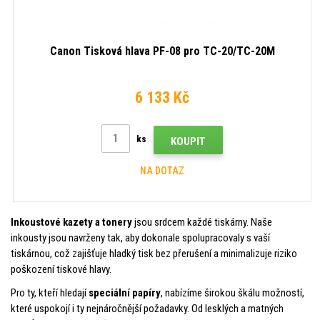
Canon Tisková hlava PF-08 pro TC-20/TC-20M
6 133 Kč
ks
KOUPIT
NA DOTAZ
Inkoustové kazety a tonery
jsou srdcem každé tiskárny. Naše
inkousty jsou navrženy tak, aby dokonale spolupracovaly s vaší
tiskárnou, což zajišťuje hladký tisk bez přerušení a minimalizuje riziko
poškození tiskové hlavy.
Pro ty, kteří hledají
speciální papíry
, nabízíme širokou škálu možností,
které uspokojí i ty nejnáročnější požadavky. Od lesklých a matných