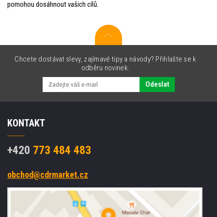
pomohou dosáhnout vašich cílů.
Chcete dostávat slevy, zajímavé tipy a návody? Přihlašte se k
odběru novinek.
Odeslat
KONTAKT
+420
773 484 483
obchod@cdrmarket.cz