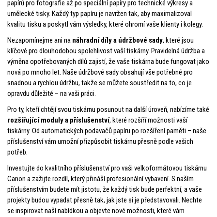
papírů pro fotografie až po speciální papíry pro technické výkresy a
umělecké tisky. Každý typ papíru je navržen tak, aby maximalizoval
kvalitu tisku a poskytl vám výsledky, které ohromí vaše klienty i kolegy.
Nezapomínejme ani na
náhradní díly a údržbové sady
, které jsou
klíčové pro dlouhodobou spolehlivost vaší tiskárny. Pravidelná údržba a
výměna opotřebovaných dílů zajistí, že vaše tiskárna bude fungovat jako
nová po mnoho let. Naše údržbové sady obsahují vše potřebné pro
snadnou a rychlou údržbu, takže se můžete soustředit na to, co je
opravdu důležité – na vaši práci.
Pro ty, kteří chtějí svou tiskárnu posunout na další úroveň, nabízíme také
rozšiřující moduly a příslušenství
, které rozšíří možnosti vaší
tiskárny. Od automatických podavačů papíru po rozšíření paměti – naše
příslušenství vám umožní přizpůsobit tiskárnu přesně podle vašich
potřeb.
Investujte do kvalitního příslušenství pro vaši velkoformátovou tiskárnu
Canon a zažijte rozdíl, který přináší profesionální vybavení. S naším
příslušenstvím budete mít jistotu, že každý tisk bude perfektní, a vaše
projekty budou vypadat přesně tak, jak jste si je představovali. Nechte
se inspirovat naší nabídkou a objevte nové možnosti, které vám