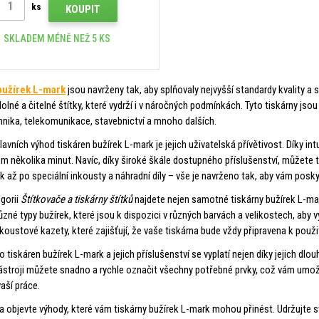
ks
KOUPIT
SKLADEM MÉNĚ NEŽ 5 KS
bužírek L-mark
jsou navrženy tak, aby splňovaly nejvyšší standardy kvality a 
olné a čitelné štítky, které vydrží i v náročných podmínkách. Tyto tiskárny jsou
hnika, telekomunikace, stavebnictví a mnoho dalších.
avních výhod tiskáren bužírek L-mark je jejich uživatelská přívětivost. Díky in
em několika minut. Navíc, díky široké škále dostupného příslušenství, můžete 
k až po speciální inkousty a náhradní díly – vše je navrženo tak, aby vám poskyt
egorii
Štítkovače a tiskárny štítků
najdete nejen samotné tiskárny bužírek L-mar
různé typy bužírek, které jsou k dispozici v různých barvách a velikostech, a
koustové kazety, které zajišťují, že vaše tiskárna bude vždy připravena k použit
o tiskáren bužírek L-mark a jejich příslušenství se vyplatí nejen díky jejich dlo
ástroji můžete snadno a rychle označit všechny potřebné prvky, což vám umožní
vaší práce.
a objevte výhody, které vám tiskárny bužírek L-mark mohou přinést. Udržujte s