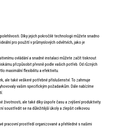
spolehlivosti. Díky jejich pokročilé technologii můžete snadno
 ideální pro použití v průmyslových odvětvích, jako je
tuitivnímu ovládání a snadné instalaci můžete začít tisknout
tiskárnu přizpůsobit přesně podle vašich potřeb. Od různých
lo maximální flexibilitu a efektivitu.
k, ale také veškeré potřebné příslušenství. To zahrnuje
by vyhovovaly vašim specifickým požadavkům. Dále nabízíme
í.
uhé životnosti, ale také díky úspoře času a zvýšení produktivity.
 soustředit se na důležitější úkoly a zlepšit celkovou
vé pracovní prostředí organizované a přehledné s našimi