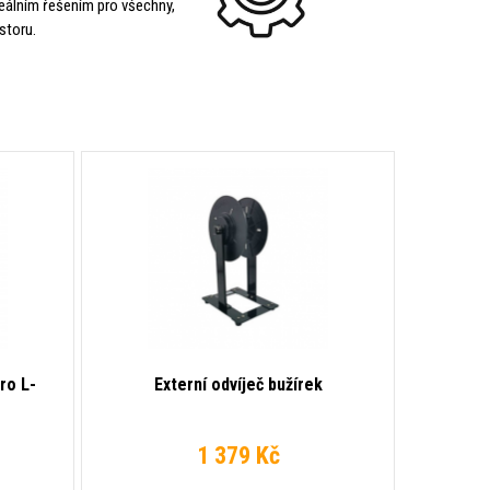
eálním řešením pro všechny,
storu.
ro L-
Externí odvíječ bužírek
1 379 Kč