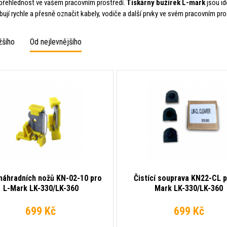
přehlednost ve vašem pracovním prostředí.
Tiskárny bužírek L-mark
jsou id
bují rychle a přesně označit kabely, vodiče a další prvky ve svém pracovním pro
žšího
Od nejlevnějšího
náhradních nožů KN-02-10 pro
Čistící souprava KN22-CL p
L-Mark LK-330/LK-360
Mark LK-330/LK-360
699 Kč
699 Kč