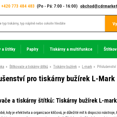
+420 773 484 483
(Po - Pá: 7:00 - 16:00)
obchod@cdrmarket
Vy
 a štítky
Papíry
Tiskárny a multifunkce
Štítkov
nka
»
Štítkovače a tiskárny štítků
»
Tiskárny bužírek
»
L-mark
»
Příslušenství
ušenství pro tiskárny bužírek L-Mark
vače a tiskárny štítků: Tiskárny bužírek L-mark
bě, kdy je efektivita a organizace klíčová, je důležité mít k dispozici nástroj