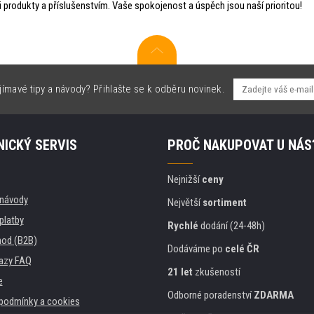
 produkty a příslušenstvím. Vaše spokojenost a úspěch jsou naší prioritou!
jímavé tipy a návody? Přihlašte se k odběru novinek.
ICKÝ SERVIS
PROČ NAKUPOVAT U NÁS
Nejnižší
ceny
, návody
Největší
sortiment
platby
Rychlé
dodání (24-48h)
od (B2B)
Dodáváme po
celé ČR
azy FAQ
21 let
zkušeností
e
Odborné poradenství
ZDARMA
podmínky a cookies