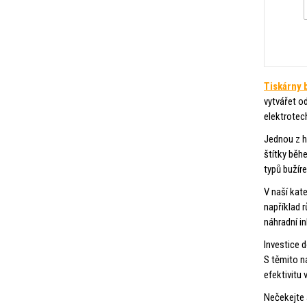
Tiskárny 
vytvářet od
elektrotec
Jednou z hl
štítky běh
typů bužíre
V naší kat
například 
náhradní in
Investice d
S těmito n
efektivitu 
Nečekejte 