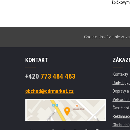
špičkovými
Chcete dostávat slevy, za
KONTAKT
ZÁKAZN
Kontakty
+420
773 484 483
Rady, tipy
obchod@cdrmarket.cz
Dopravy a 
Velkoobch
Časté dot
Reklamac
Obchodní 