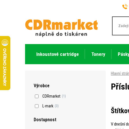
Inkoustové cartridge
Tonery
Pásky
Hlavní strá
Přísl
Výrobce
CDRmarket
(1)
L-mark
(3)
Štítko
Dostupnost
V dnešní do