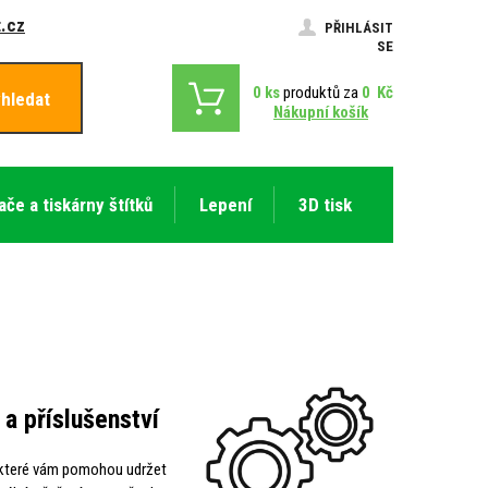
.cz
PŘIHLÁSIT
SE
0
ks
produktů za
0
Kč
hledat
Nákupní košík
ače a tiskárny štítků
Lepení
3D tisk
 a příslušenství
e, které vám pomohou udržet