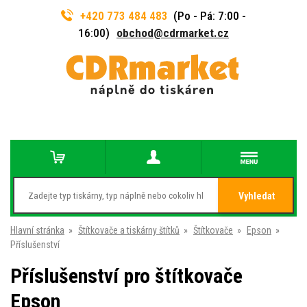
+420 773 484 483
(Po - Pá: 7:00 -
16:00)
obchod@cdrmarket.cz
Vyhledat
Hlavní stránka
»
Štítkovače a tiskárny štítků
»
Štítkovače
»
Epson
»
Příslušenství
Příslušenství pro štítkovače
Epson