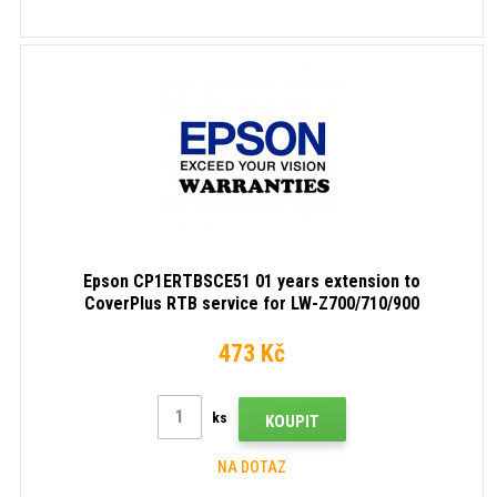
Epson CP1ERTBSCE51 01 years extension to
CoverPlus RTB service for LW-Z700/710/900
473 Kč
ks
KOUPIT
NA DOTAZ