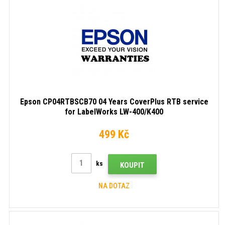
Epson CP04RTBSCB70 04 Years CoverPlus RTB service
for LabelWorks LW-400/K400
499 Kč
ks
KOUPIT
NA DOTAZ