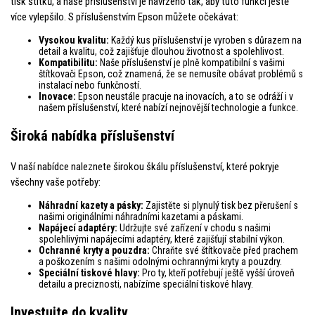
tisk štítků, a naše příslušenství je navrženo tak, aby tuto funkci ještě
více vylepšilo. S příslušenstvím Epson můžete očekávat:
Vysokou kvalitu:
Každý kus příslušenství je vyroben s důrazem na
detail a kvalitu, což zajišťuje dlouhou životnost a spolehlivost.
Kompatibilitu:
Naše příslušenství je plně kompatibilní s vašimi
štítkovači Epson, což znamená, že se nemusíte obávat problémů s
instalací nebo funkčností.
Inovace:
Epson neustále pracuje na inovacích, a to se odráží i v
našem příslušenství, které nabízí nejnovější technologie a funkce.
Široká nabídka příslušenství
V naší nabídce naleznete širokou škálu příslušenství, které pokryje
všechny vaše potřeby:
Náhradní kazety a pásky:
Zajistěte si plynulý tisk bez přerušení s
našimi originálními náhradními kazetami a páskami.
Napájecí adaptéry:
Udržujte své zařízení v chodu s našimi
spolehlivými napájecími adaptéry, které zajišťují stabilní výkon.
Ochranné kryty a pouzdra:
Chraňte své štítkovače před prachem
a poškozením s našimi odolnými ochrannými kryty a pouzdry.
Speciální tiskové hlavy:
Pro ty, kteří potřebují ještě vyšší úroveň
detailu a preciznosti, nabízíme speciální tiskové hlavy.
Investujte do kvality