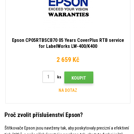
Epson CP05RTBSCB70 05 Years CoverPlus RTB service
for LabelWorks LW-400/K400
2 659 Kč
ks
KOUPIT
NA DOTAZ
Proč zvolit příslušenství Epson?
Štítkovače Epson jsou navrženy tak, aby poskytovaly precizní a efektivní