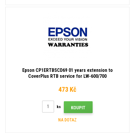
Epson CP1ERTBSCD69 01 years extension to
CoverPlus RTB service for LW-600/700
473 Kč
ks
KOUPIT
NA DOTAZ