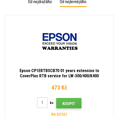
Od nejdražšího
Od nejlevnějšího
Epson CP1ERTBSCB70 01 years extension to
CoverPlus RTB service for LW-300/400/K400
473 Kč
ks
KOUPIT
NA DOTAZ