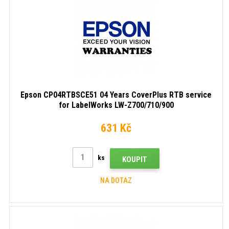
Epson CP04RTBSCE51 04 Years CoverPlus RTB service
for LabelWorks LW-Z700/710/900
631 Kč
ks
KOUPIT
NA DOTAZ