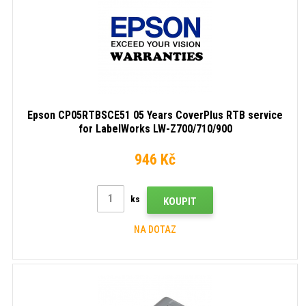
Epson CP05RTBSCE51 05 Years CoverPlus RTB service
for LabelWorks LW-Z700/710/900
946 Kč
ks
KOUPIT
NA DOTAZ