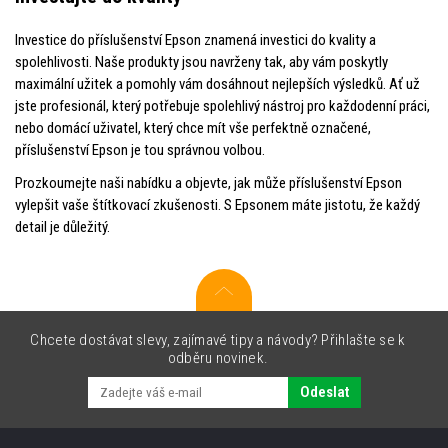
Investice do příslušenství Epson znamená investici do kvality a
spolehlivosti. Naše produkty jsou navrženy tak, aby vám poskytly
maximální užitek a pomohly vám dosáhnout nejlepších výsledků. Ať už
jste profesionál, který potřebuje spolehlivý nástroj pro každodenní práci,
nebo domácí uživatel, který chce mít vše perfektně označené,
příslušenství Epson je tou správnou volbou.
Prozkoumejte naši nabídku a objevte, jak může příslušenství Epson
vylepšit vaše štítkovací zkušenosti. S Epsonem máte jistotu, že každý
detail je důležitý.
Chcete dostávat slevy, zajímavé tipy a návody? Přihlašte se k
odběru novinek.
Odeslat