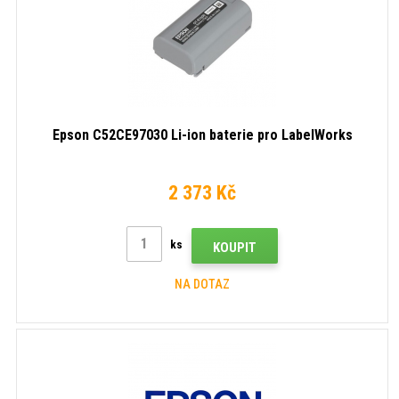
Epson C52CE97030 Li-ion baterie pro LabelWorks
2 373 Kč
ks
KOUPIT
NA DOTAZ