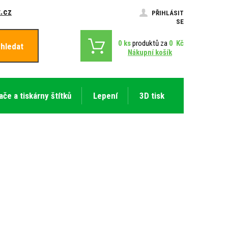
.cz
PŘIHLÁSIT
SE
0
ks
produktů za
0
Kč
hledat
Nákupní košík
ače a tiskárny štítků
Lepení
3D tisk