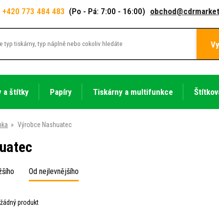
+420 773 484 483
(Po - Pá: 7:00 - 16:00)
obchod@cdrmarket
Vy
 a štítky
Papíry
Tiskárny a multifunkce
Štítkov
nka
»
Výrobce Nashuatec
uatec
žšího
Od nejlevnějšího
žádný produkt