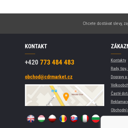
Chcete dostávat slevy, za
KONTAKT
ZÁKAZN
Kontakty
+420
773 484 483
Rady, tipy
obchod@cdrmarket.cz
Dopravy a 
Velkoobch
Časté dot
Reklamac
Obchodní 
GDPR
Pro firmy 