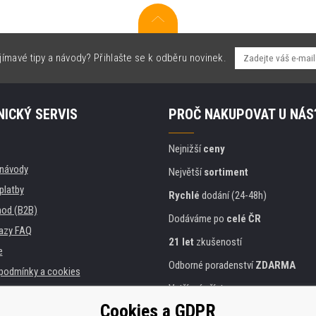
jímavé tipy a návody? Přihlašte se k odběru novinek.
ICKÝ SERVIS
PROČ NAKUPOVAT U NÁS
Nejnižší
ceny
, návody
Největší
sortiment
platby
Rychlé
dodání (24-48h)
od (B2B)
Dodáváme po
celé ČR
azy FAQ
21 let
zkušeností
e
Odborné poradenství
ZDARMA
podmínky a cookies
Vstřícný přístup
Cookies a GDPR
Zlatý
certifikát
Heureka
a instituce