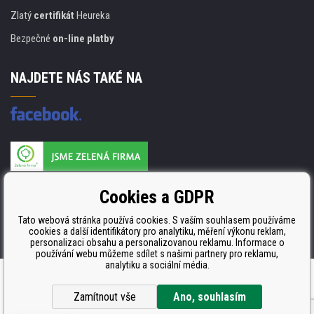
Zlatý
certifikát
Heureka
Bezpečné
on-line platby
NAJDETE NÁS TAKÉ NA
Výrobce náplní je držitelem certifikátu
Cookies a GDPR
ISO 9001. ISO 14001 a STMC.
Tato webová stránka používá cookies. S vaším souhlasem používáme
cookies a další identifikátory pro analytiku, měření výkonu reklam,
personalizaci obsahu a personalizovanou reklamu. Informace o
používání webu můžeme sdílet s našimi partnery pro reklamu,
analytiku a sociální média.
WWW stránky
dodal
BINARGON.cz
Zamítnout vše
Ano, souhlasím