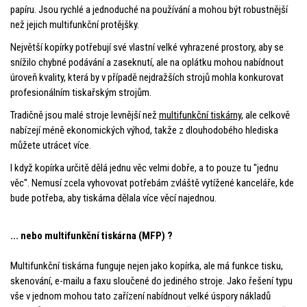
papíru. Jsou rychlé a jednoduché na používání a mohou být robustnější
než jejich multifunkční protějšky.
Největší kopírky potřebují své vlastní velké vyhrazené prostory, aby se
snížilo chybné podávání a zaseknutí, ale na oplátku mohou nabídnout
úroveň kvality, která by v případě nejdražších strojů mohla konkurovat
profesionálním tiskařským strojům.
Tradičně jsou malé stroje levnější než
multifunkční tiskárny,
ale celkově
nabízejí méně ekonomických výhod, takže z dlouhodobého hlediska
můžete utrácet více.
I když kopírka určitě dělá jednu věc velmi dobře, a to pouze tu ''jednu
věc''. Nemusí zcela vyhovovat potřebám zvláště vytížené kanceláře, kde
bude potřeba, aby tiskárna dělala více věcí najednou.
... nebo multifunkční tiskárna (MFP) ?
Multifunkční tiskárna funguje nejen jako kopírka, ale má funkce tisku,
skenování, e-mailu a faxu sloučené do jediného stroje. Jako řešení typu
vše v jednom mohou tato zařízení nabídnout velké úspory nákladů