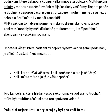
podnikům, které tisknou a kopírují velké množství položek.
Multifunkční
tiskárny
mohou skutečně změnit režijní náklady vaší firmy! Úspora peněz
je doplněna úsporou času: jeden stroj zabere mnohem méně času než 3
nebo 4 a šetří místo i v menší kanceláři!
MFP však často nabízejí poměrně nízké rozlišení skenování, takže
konkrétní modely by měli důkladně prozkoumat ti, kteří potřebují
skenování ve vysokém rozlišení.
Chcete-li vědět, které zařízení by nejvíce vyhovovalo vašemu podnikání,
je důležité zvážit různé možnosti:
Kolik lidí používá váš stroj, kolik současně a pro jaké účely?
Kolik místa máte a jaký je váš rozpočet?
Pro kanceláře, které hledají vysoce ekonomické „od všeho trochu“,
může být multifunkční tiskárna tou správnou volbou!
Pokud si nejste jisti, který stroj by byl pro vaši firmu