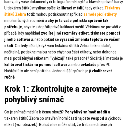
barev, aby vaše dokumenty či fotografie měli syté a hlavně správné barvy.
U tiskáren štítků myslíme spíše
kalibraci médií
, tedy etiket.
Tiskárny
štítků Zebra
totiž mohou potisknout například
samolepicí etikety
mnoha různých rozměrů a
aby je ta vaše potiskla správně tak
potřebuje
, abyste ji dopřáli právě kalibraci médií. Většinou se provádí v
případě, kdy například
zvolíte
jiné rozměry etiket
,
tisknete pomocí
jiného softwaru
, nebo pokud se
výrazně změnila teplota ve vašem
okolí
. Co tedy dělat, když vám tiskárna štítků Zebra tiskne slabě,
nečitelně, potiskne malou nebo chybnou část etikety, nebo dokonce
mezi potištěnými etiketami "vylézají" také prázdné? Složitější metoda je
kalibrovat tiskárnu pomocí softwaru
, nebo
ovladače
přes PC.
Naštěstí to ale není potřeba. Jednodušší způsob je ji
zkalibrovat
ručně
.
Krok 1: Zkontrolujte a zarovnejte
pohyblivý snímač
Co je snímač médií a k čemu slouží?
Pohyblivý snímač médií
u
tiskáren štítků Zebra po otevření horní části najdete
vespod
u východu
etiket (viz. obrázek). Bohužel se může stát, že třeba nechtěně při