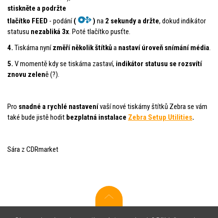
stiskněte a podržte
tlačítko FEED
- podání
(
)
na
2 sekundy a držte
, dokud indikátor
statusu
nezabliká 3x
. Poté tlačítko pusťte.
4.
Tiskárna nyní
změří několik štítků
a
nastaví úroveň snímání média
.
5.
V momentě kdy se tiskárna zastaví,
indikátor statusu se rozsvítí
znovu zelen
ě (?).
Pro
snadné a rychlé nastavení
vaší nové tiskárny štítků Zebra se vám
také bude jistě hodit
bezplatná instalace
Zebra Setup Utilities
.
Sára z CDRmarket