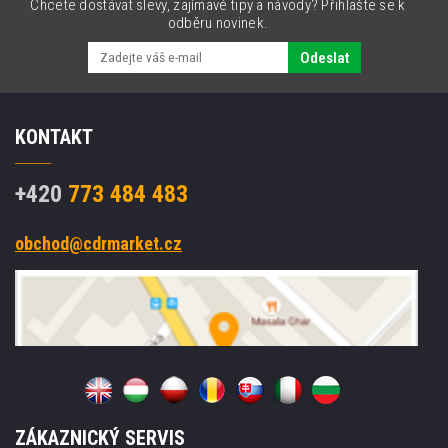
Chcete dostávat slevy, zajímavé tipy a návody? Přihlašte se k
odběru novinek.
Odeslat
KONTAKT
+420
773 484 483
obchod@cdrmarket.cz
ZÁKAZNICKÝ SERVIS