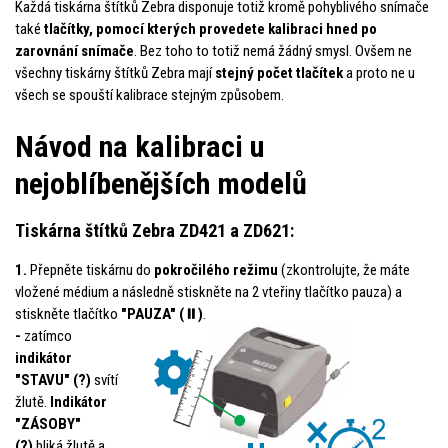
Každá tiskárna štítků Zebra disponuje totiž kromě pohyblivého snímače
také
tlačítky, pomocí kterých provedete kalibraci hned po
zarovnání snímače
. Bez toho to totiž nemá žádný smysl. Ovšem ne
všechny tiskárny štítků Zebra mají
stejný počet tlačítek
a proto ne u
všech se spouští kalibrace stejným způsobem.
Návod na kalibraci u
nejoblíbenějších modelů
Tiskárna štítků Zebra ZD421 a ZD621:
1.
Přepněte tiskárnu do
pokročilého režimu
(zkontrolujte, že máte
vložené médium a následně stiskněte na 2 vteřiny tlačítko pauza) a
stiskněte tlačítko
"PAUZA"
(⏸️)
.
-
zatímco
indikátor
"STAVU"
(?)
svítí
žlutě.
Indikátor
"ZÁSOBY"
(?)
bliká žlutě a