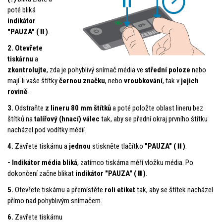
poté bliká
indikátor
"PAUZA"
(⏸️)
.
2.
Otevřete
tiskárnu
a
zkontrolujte
, zda je pohyblivý snímač média ve
střední poloze
nebo
mají-li vaše štítky
černou značku
, nebo
vroubkování
, tak v
jejich
rovině
.
3.
Odstraňte
z lineru 80 mm štítků
a poté položte oblast lineru bez
štítků na
talířový (hnací) válec
tak, aby se přední okraj prvního štítku
nacházel pod vodítky médií.
4.
Zavřete tiskárnu a
jednou
stiskněte tlačítko
"PAUZA"
(⏸️)
.
- Indikátor média bliká
, zatímco tiskárna měří vložku média. Po
dokončení začne blikat
indikátor "PAUZA" (⏸️)
.
5.
Otevřete tiskárnu a přemístěte
roli etiket
tak, aby se štítek nacházel
přímo nad pohyblivým snímačem.
6.
Zavřete tiskárnu