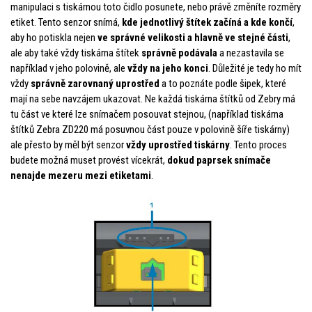
manipulaci s tiskárnou toto čidlo posunete, nebo právě změníte rozměry
etiket. Tento senzor snímá,
kde jednotlivý štítek začíná a kde končí
,
aby ho potiskla nejen
ve správné velikosti a hlavně ve stejné části
,
ale aby také vždy tiskárna štítek
správně podávala
a nezastavila se
například v jeho polovině, ale
vždy na jeho konci
. Důležité je tedy ho mít
vždy
správně zarovnaný uprostřed
a to poznáte podle šipek, které
mají na sebe navzájem ukazovat. Ne každá tiskárna štítků od Zebry má
tu část ve které lze snímačem posouvat stejnou, (například tiskárna
štítků Zebra ZD220 má posuvnou část pouze v polovině šíře tiskárny)
ale přesto by měl být senzor
vždy uprostřed tiskárny
. Tento proces
budete možná muset provést vícekrát,
dokud paprsek snímače
nenajde mezeru mezi etiketami
.