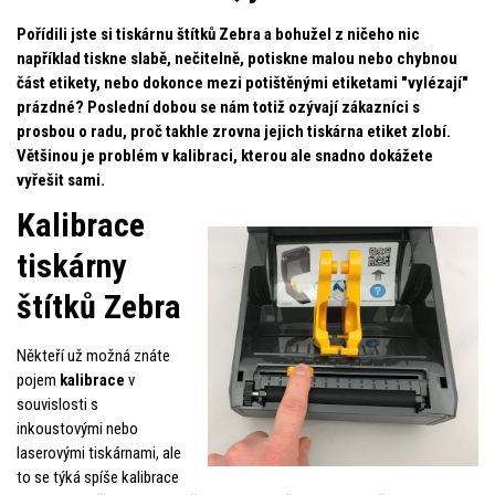
Pořídili jste si tiskárnu štítků Zebra a bohužel z ničeho nic
například tiskne slabě, nečitelně, potiskne malou nebo chybnou
část etikety, nebo dokonce mezi potištěnými etiketami "vylézají"
prázdné? Poslední dobou se nám totiž ozývají zákazníci s
prosbou o radu, proč takhle zrovna jejich tiskárna etiket zlobí.
Většinou je problém v kalibraci, kterou ale snadno dokážete
vyřešit sami.
Kalibrace
tiskárny
štítků Zebra
Někteří už možná znáte
pojem
kalibrace
v
souvislosti s
inkoustovými nebo
laserovými tiskárnami, ale
to se týká spíše kalibrace