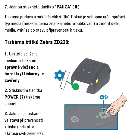
7.
Jednou stiskněte tlačítko
"PAUZA" (⏸️)
.
Tiskárna podává a měří několik štítků. Pokud je schopna určit správný
typ média (mezera, černá značka nebo vroubkování) a změřit délku
média, vrátí se do stavu připravenosti k tisku.
Tiskárna štítků Zebra ZD220:
1.
Ujistěte se, že je
médium v tiskárně
správně vloženo
a
horní kryt tiskárny je
zavřený
.
2.
Stisknutím tlačítka
POWER (?)
tiskárnu
zapněte.
3.
Jakmile je tiskárna
ve stavu připravenosti
k tisku (indikátor
statusu svítí zeleně ?),