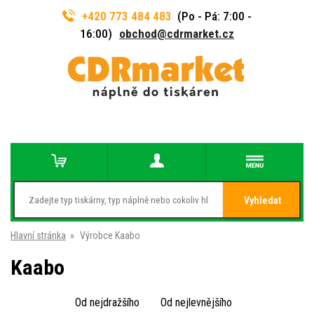
+420 773 484 483
(Po - Pá: 7:00 -
16:00)
obchod@cdrmarket.cz
Vyhledat
Hlavní stránka
»
Výrobce Kaabo
Kaabo
Od nejdražšího
Od nejlevnějšího