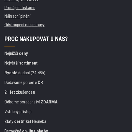
Pronájem tiskáren
Náhradní plnění
Odstoupení od smlouvy
PROČ NAKUPOVAT U NÁS?
Nejnižší
ceny
Největší
sortiment
Rychlé
dodání (24-48h)
Dodáváme po
celé ČR
21 let
zkušeností
Odborné poradenství
ZDARMA
Vstřícný přístup
Zlatý
certifikát
Heureka
Bezpečné
on-line platby