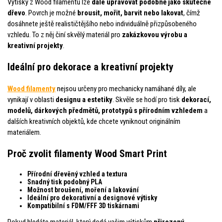
Výtisky z Wood filamentu lze
dále upravovat podobně jako skutečné
dřevo
. Povrch je možné
brousit, mořit, barvit nebo lakovat
, čímž
dosáhnete ještě realističtějšího nebo individuálně přizpůsobeného
vzhledu. To z něj činí skvělý materiál pro
zakázkovou výrobu a
kreativní projekty
.
Ideální pro dekorace a kreativní projekty
Wood filamenty
nejsou určeny pro mechanicky namáhané díly, ale
vynikají v oblasti
designu a estetiky
. Skvěle se hodí pro tisk
dekorací,
modelů, dárkových předmětů, prototypů s přírodním vzhledem
a
dalších kreativních objektů, kde chcete vyniknout originálním
materiálem.
Proč zvolit filamenty Wood Smart Print
Přírodní dřevěný vzhled a textura
Snadný tisk podobný PLA
Možnost broušení, moření a lakování
Ideální pro dekorativní a designové výtisky
Kompatibilní s FDM/FFF 3D tiskárnami
Pokud hledáte materiál, který dodá vašim výtiskům
přirozený