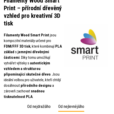
Filamenty Wood Smart
Print – přírodní dřevěný
vzhled pro kreativní 3D
tisk
Filamenty Wood Smart Print
jsou
kompozitní materiály určené pro
FDM/FFF 3D tisk
, které kombinují
PLA
základ
s
jemnými dřevěnými
částicemi
. Díky tomu umožňují
vytvářet výtisky s
autentickým
vzhledem a strukturou
připomínající skutečné dřevo
. Jsou
ideální volbou pro uživatele, kteří chtějí
dosáhnout
přírodního designu
a
zároveň zachovat
snadnou
tisknutelnost PLA
.
Od nejdražšího
Od nejlevnějšího