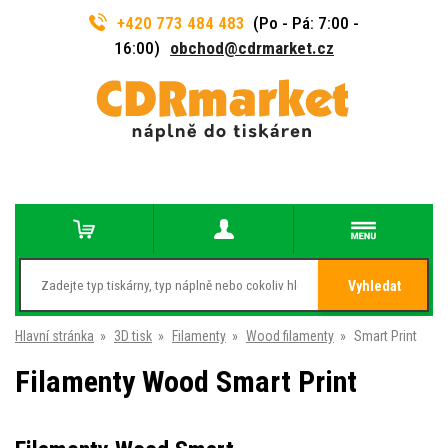
+420 773 484 483
(Po - Pá: 7:00 -
16:00)
obchod@cdrmarket.cz
Vyhledat
Hlavní stránka
»
3D tisk
»
Filamenty
»
Wood filamenty
»
Smart Print
Filamenty Wood Smart Print