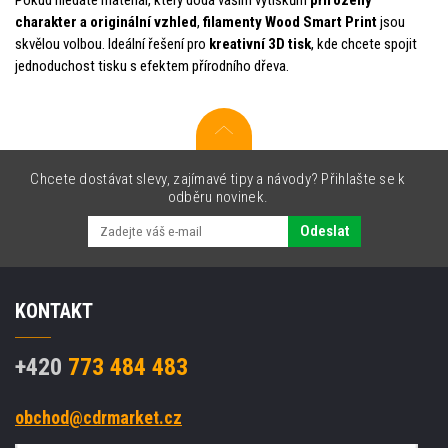
charakter a originální vzhled
,
filamenty Wood Smart Print
jsou
skvělou volbou. Ideální řešení pro
kreativní 3D tisk
, kde chcete spojit
jednoduchost tisku s efektem přírodního dřeva.
Chcete dostávat slevy, zajímavé tipy a návody? Přihlašte se k
odběru novinek.
Odeslat
KONTAKT
+420
773 484 483
obchod@cdrmarket.cz