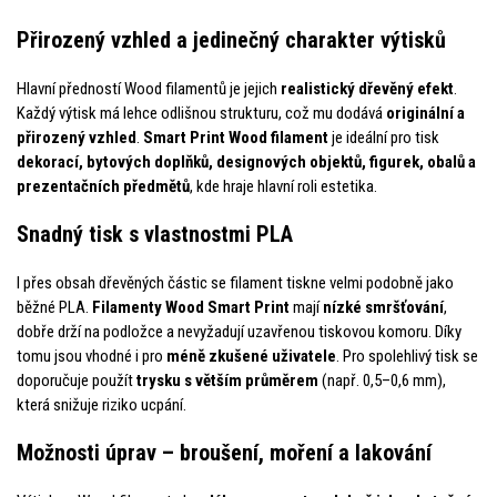
Přirozený vzhled a jedinečný charakter výtisků
Hlavní předností Wood filamentů je jejich
realistický dřevěný efekt
.
Každý výtisk má lehce odlišnou strukturu, což mu dodává
originální a
přirozený vzhled
.
Smart Print Wood filament
je ideální pro tisk
dekorací, bytových doplňků, designových objektů, figurek, obalů a
prezentačních předmětů
, kde hraje hlavní roli estetika.
Snadný tisk s vlastnostmi PLA
I přes obsah dřevěných částic se filament tiskne velmi podobně jako
běžné PLA.
Filamenty Wood Smart Print
mají
nízké smršťování
,
dobře drží na podložce a nevyžadují uzavřenou tiskovou komoru. Díky
tomu jsou vhodné i pro
méně zkušené uživatele
. Pro spolehlivý tisk se
doporučuje použít
trysku s větším průměrem
(např. 0,5–0,6 mm),
která snižuje riziko ucpání.
Možnosti úprav – broušení, moření a lakování