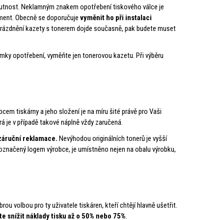
to nutnost. Neklamným znakem opotřebení tiskového válce je
kument. Obecně se doporučuje
vyměnit ho při instalaci
yprázdnění kazety s tonerem dojde současně, pak budete muset
mky opotřebení, vyměňte jen tonerovou kazetu. Při výběru
bcem tiskárny a jeho složení je na míru šité právě pro Vaši
rá je v případě takové náplně vždy zaručená.
 záruční reklamace.
Nevýhodou originálních tonerů je vyšší
je označený logem výrobce, je umístněno nejen na obalu výrobku,
ou volbou pro ty uživatele tiskáren, kteří chtějí hlavně ušetřit.
e snížit náklady tisku až o 50% nebo 75%
.