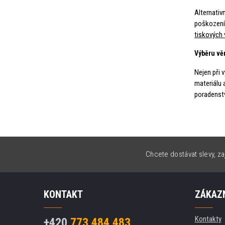
Alternativ
poškození 
tiskových 
Výběru vě
Nejen při 
materiálu 
poradenstv
Chcete dostávat slevy, za
KONTAKT
ZÁKAZN
Kontakty
+420
773 484 483