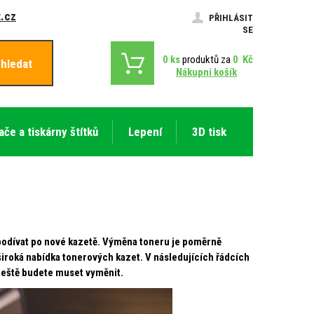
.cz
PŘIHLÁSIT
SE
0
ks
produktů za
0
Kč
hledat
Nákupní košík
ače a tiskárny štítků
Lepení
3D tisk
e podívat po nové kazetě. Výměna toneru je poměrně
 široká nabídka tonerových kazet. V následujících řádcích
 ještě budete muset vyměnit.