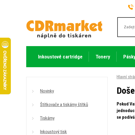
Inkoustové cartridge
Tonery
Pásky
Hlavní str
Doše
Novinky
Pokud Vaš
Štítkovače a tiskárny štítků
jednoduch
se podívá
Tiskárny
Inkoustový tisk