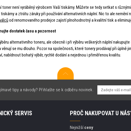
ní toner není vyráběný výrobcem Vaší tiskárny. Můžete se tedy setkat s různým
tiskárny a ztrátu záruky při používání alternativních náplní. Nic to ale nemění 
válců
od renomovaného prodejce zajistí plnohodnotný a kvalitní tisk a eliminu
nujte dostatek času a pozornost
výběru alternativního toneru, ale obecně i při výběru veškerých náplní nakupujt
a věnují se mu dlouho. Pozor na společnosti, které tonery prodávají při úpln
í, nabídnout bohatý výběr, rychlé dodání a nejednou i přiměřenou kvalitu.
jímavé tipy a návody? Přihlašte se k odběru novinek.
ICKÝ SERVIS
PROČ NAKUPOVAT U NÁS
Nejnižší
ceny