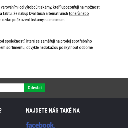
i varováními od výrobců tiskárny, kteří upozorňují na možnost
na faktu, že nákup kvalitních alternativních
tonerů nebo
je riziko poškození tiskárny na minimum.
e od společností, které se zaměřují na prodej spotřebního
ě jiném sortimentu, obvykle nedokážou poskytnout odborné
Odeslat
?
NAJDETE NÁS TAKÉ NA