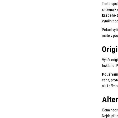
Tento spot
snížená kv
každého t
vyměnit o
Pokud vyti
máte v pod
Origi
Výběr orig
tiskárnu. 
Používání
cena, prot
ale i přímo
Alter
Cena neori
Nejde při