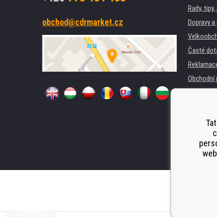
Rady, tipy
obchod@cdrmarket.cz
Dopravy a 
Velkoobch
Časté dot
Reklamac
Obchodní 
GDPR
Pro firmy 
Pronájem 
Tat
c
Náhradní p
perso
Odstoupen
webu