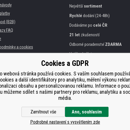
, návody
Největší
sortiment
platby
Rychlé
dodání (24-48h)
od (B2B)
Dodáváme po
celé ČR
azy FAQ
21 let
zkušeností
e
Odborné poradenství
ZDARMA
podmínky a cookies
Vstřícný přístup
Cookies a GDPR
Zlatý
certifikát
Heureka
a instituce
tiskáren
Bezpečné
on-line platby
o webová stránka používá cookies. S vaším souhlasem použí
ookies a další identifikátory pro analytiku, měření výkonu rekla
lnění
nalizaci obsahu a personalizovanou reklamu. Informace o pou
í od smlouvy
 můžeme sdílet s našimi partnery pro reklamu, analytiku a soc
média.
Zamítnout vše
Ano, souhlasím
Podrobné nastavení s vysvětlením zde