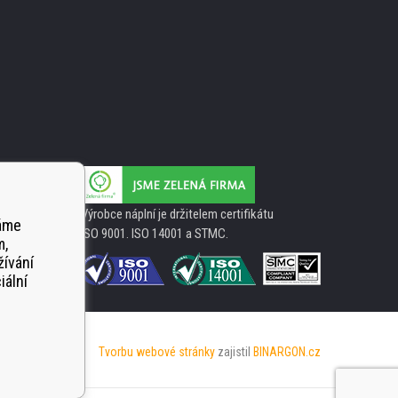
Výrobce náplní je držitelem certifikátu
váme
ISO 9001. ISO 14001 a STMC.
m,
žívání
iální
Tvorbu webové stránky
zajistil
BINARGON.cz