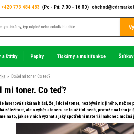
+420 773 484 483
(Po - Pá: 7:00 - 16:00)
obchod@cdrmarket
Vy
 a štítky
Papíry
Tiskárny a multifunkce
Štítkov
ánka
»
Došel mi toner. Co teď?
l mi toner. Co teď?
e laserová tiskárna hlásí, že jí došel toner, nezbývá nic jiného, než s
á záležitost, ale o výběru toneru se to už říct nedá, protože na trhu je
me na to, jak se v nich vyznat a jaký spotřební materiál nakonec možná