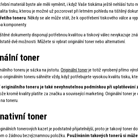
řební materiál byste ale měli vyměnit, i když Vaše tiskárna ještě nehlásí tu
alita tisku, kterou je možné už pozorovat při letmém pohledu na tištěný do
řetího toneru
. Někdy se ale může stát, že k opotřebení tiskového válce a v
ba komponenty.
štěné dokumenty disponují potřebnou kvalitou a tiskový válec nevykazuje zná
statě dvě možnosti. Můžete si vybrat originální toner nebo alternativní.
nální toner
inálního toneru je sázka na jistotu.
Originální toner
je totiž vyrobený přímo výro
Po originálním toneru sáhněte vždy, když potřebujete vysokou kvalitu tisku, kte
 originálního toneru je také nevyhnutelnou podmínkou při uplatňování
ože kromě kvality platíte za značku a související marketing. Originální toner 
 na toneru.
nativní toner
ginálních tonerových kazet je podstatně přijatelnější, proto je takový toner dobr
tom o žádnou bezvýznamnou položku.
Používáním takových tonerů si můžet